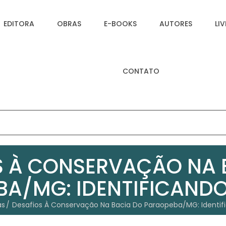
EDITORA
OBRAS
E-BOOKS
AUTORES
LI
CONTATO
S À CONSERVAÇÃO NA 
A/MG: IDENTIFICAND
as
Desafios À Conservação Na Bacia Do Paraopeba/MG: Identif