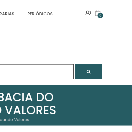
VRARIAS
PERIÓDICOS
0
BACIA DO
O VALORES
icando Valores