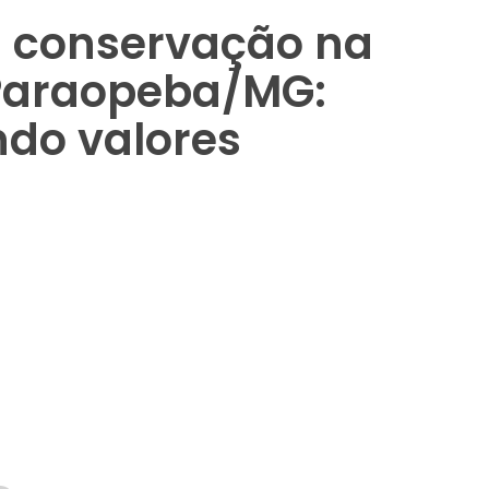
à conservação na
Paraopeba/MG:
ndo valores