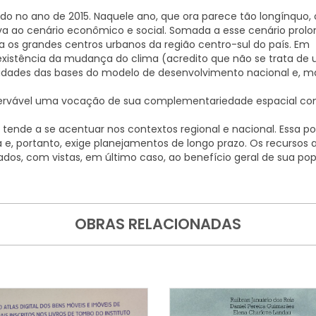
zado no ano de 2015. Naquele ano, que ora parece tão longínquo, o
lava ao cenário econômico e social. Somada a esse cenário prol
 os grandes centros urbanos da região centro-sul do país. Em
existência da mudança do clima (acredito que não se trata de
gilidades das bases do modelo de desenvolvimento nacional e, m
bservável uma vocação de sua complementariedade espacial co
tende a se acentuar nos contextos regional e nacional. Essa p
, portanto, exige planejamentos de longo prazo. Os recursos a
zados, com vistas, em último caso, ao benefício geral de sua po
OBRAS RELACIONADAS