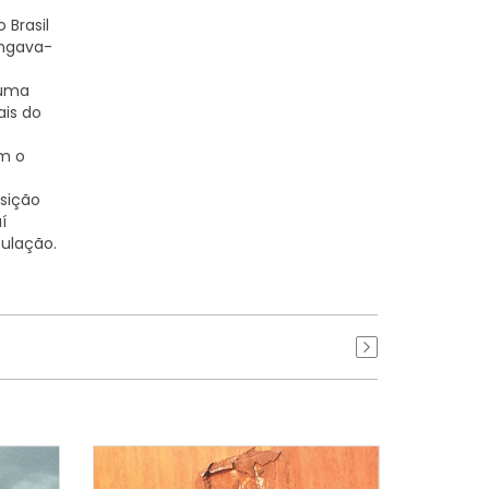
 Brasil
ongava-
 uma
ais do
m o
osição
í
pulação.