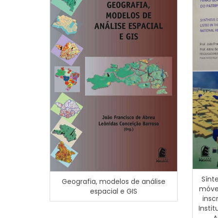
Sínt
Geografia, modelos de análise
móvei
espacial e GIS
insc
Insti