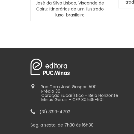
trad
José da Silva Lisboa, Visconde de
Cairu: itinerários de um ilustrado
luso-brasileiro
Rua Dom José Gaspar, 500
Prédio 30
Coração Eucarístico - Belo Horizonte
Minas Gerais - CEP 30.535-901
(31) 3319-4792
Seg. a sexta, de 7h30 às 16h30