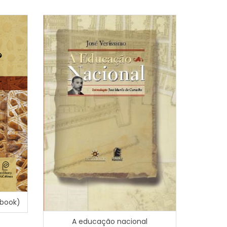
Ebook)
A educação nacional
Ouro Pret