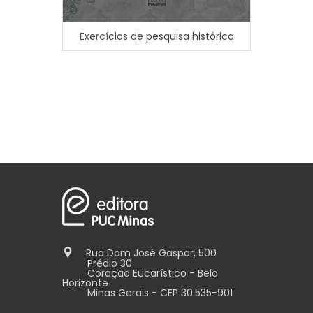
P
Exercícios de pesquisa histórica
Rua Dom José Gaspar, 500
Prédio 30
Coração Eucarístico - Belo
Horizonte
Minas Gerais - CEP 30.535-901