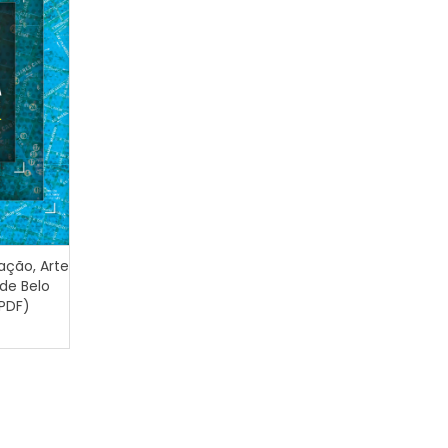
cação, Arte
de Belo
(PDF)