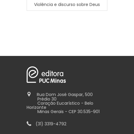
Violência e discurso sobre Deus
Plurali
diálogo
Rua Dom José Gaspar, 500
Prédio 30
Coração Eucarístico - Belo
Horizonte
Minas Gerais - CEP 30.535-901
(31) 3319-4792