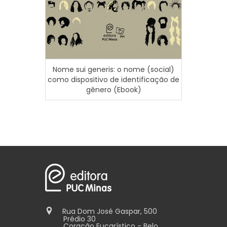
Para 
Nome sui generis: o nome (social)
como dispositivo de identificação de
gênero (Ebook)
Rua Dom José Gaspar, 500
Prédio 30
Coração Eucarístico - Belo