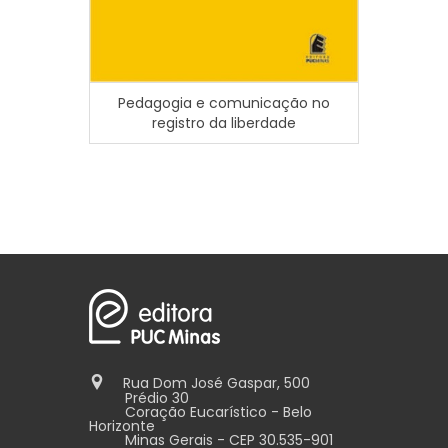
Pedagogia e comunicação no
Car
registro da liberdade
Edu
Rua Dom José Gaspar, 500
Prédio 30
Coração Eucarístico - Belo
Horizonte
Minas Gerais - CEP 30.535-901