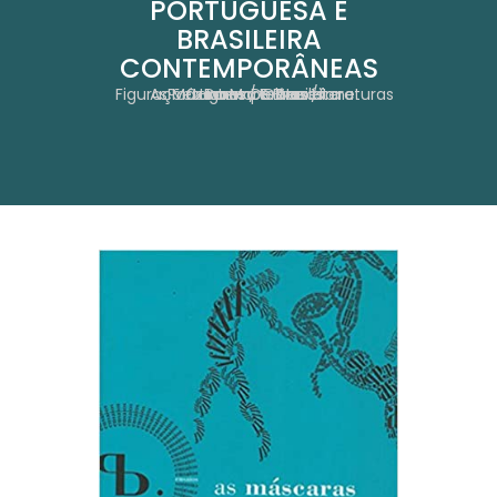
PORTUGUESA E
BRASILEIRA
CONTEMPORÂNEAS
As Máscaras De Perséfone: Figurações Da Morte Nas Literaturas Portuguesa E Brasileira Contemporâneas
Home
Obras