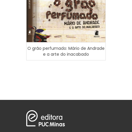
O grão perfumado: Mário de Andrade
Mulhe
e a arte do inacabado
femin
atravé