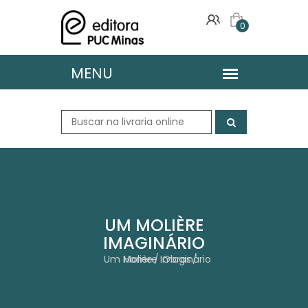
0
UM MOLIÈRE
IMAGINÁRIO
Um Molière Imaginário
Home
Obras