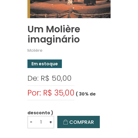
Um Molière
imaginário
Molière
Em estoque
De: R$ 50,00
Por: R$ 35,00
( 30% de
desconto )
COMPRAR
-
+