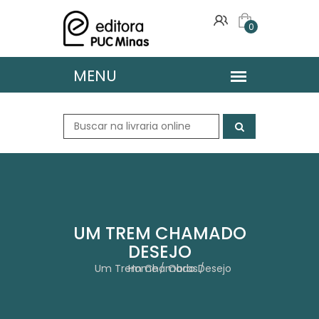
0
UM TREM CHAMADO
DESEJO
Um Trem Chamado Desejo
Home
Obras