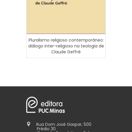
Ens
Pluralismo religioso contemporâneo:
Religi
diálogo inter-religioso na teologia de
partir 
Claude Geffré
do 
Rua Dom José Gaspar, 500
Prédio 30