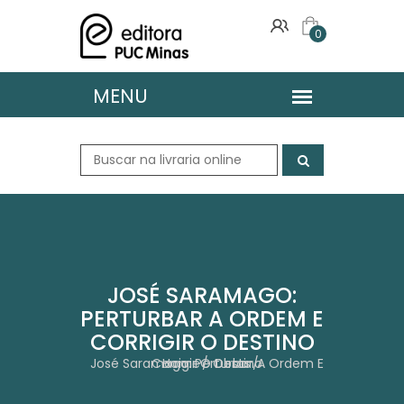
0
JOSÉ SARAMAGO:
PERTURBAR A ORDEM E
CORRIGIR O DESTINO
José Saramago: Perturbar A Ordem E Corrigir O Destino
Home
Obras